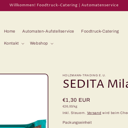
Willkommen! Foodtruck-Catering | Automatenservice
Home
Automaten-Aufstellservice
Foodtruck-Catering
Kontakt
Webshop
HOLZMANN-TRADING E.U.
SEDITA Mil
Normaler
€1,30 EUR
Grundpreis
€26,00/kg
Preis
Inkl. Steuern.
Versand
wird beim Che
Packungseinheit