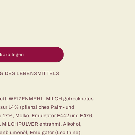
korb legen
G DES LEBENSMITTELS
sfett, WEIZENMEHL, MILCH getrocknetes
asur 14% (pflanzliches Palm- und
ao 17%, Molke, Emulgator E442 und E476,
, MILCHPULVER entrahmt, Alkohol,
nenblumenöl, Emulgator (Lecithine),