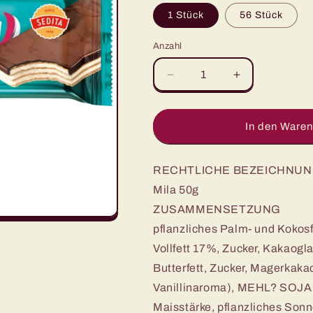
1 Stück
56 Stück
Anzahl
Anzahl
Verringere
Erhöhe
die
die
Menge
Menge
für
für
In den Waren
SEDITA
SEDITA
Mila
Mila
Schnitte
Schnitte
RECHTLICHE BEZEICHNUN
50g
50g
Mila 50g
ZUSAMMENSETZUNG
pflanzliches Palm- und Koko
Vollfett 17%, Zucker, Kakaogl
Butterfett, Zucker, Magerkak
Vanillinaroma), MEHL? SOJA
Maisstärke, pflanzliches Son