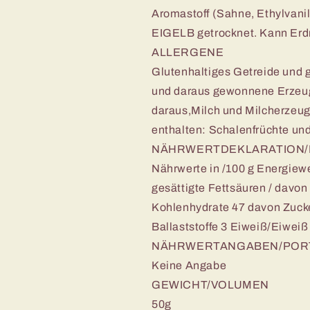
Aromastoff (Sahne, Ethylvanil
EIGELB getrocknet. Kann Erd
ALLERGENE
Glutenhaltiges Getreide und 
und daraus gewonnene Erzeu
daraus,Milch und Milcherzeu
enthalten: Schalenfrüchte u
NÄHRWERTDEKLARATION/
Nährwerte in /100 g Energiewe
gesättigte Fettsäuren / davon
Kohlenhydrate 47 davon Zucker
Ballaststoffe 3 Eiweiß/Eiweiß 
NÄHRWERTANGABEN/POR
Keine Angabe
GEWICHT/VOLUMEN
50g