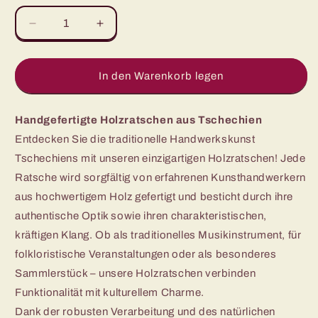
Verringere
Erhöhe
die
die
Menge
Menge
für
für
In den Warenkorb legen
Osterratsche
Osterratsche
#R6
#R6
-
-
Handgefertigte Holzratschen aus Tschechien
Ratsche
Ratsche
Entdecken Sie die traditionelle Handwerkskunst
klein
klein
Tschechiens mit unseren einzigartigen Holzratschen! Jede
fahrbar
fahrbar
5-
5-
Ratsche wird sorgfältig von erfahrenen Kunsthandwerkern
8
8
aus hochwertigem Holz gefertigt und besticht durch ihre
Jahre
Jahre
authentische Optik sowie ihren charakteristischen,
(26x83cm)
(26x83cm)
kräftigen Klang. Ob als traditionelles Musikinstrument, für
folkloristische Veranstaltungen oder als besonderes
Sammlerstück – unsere Holzratschen verbinden
Funktionalität mit kulturellem Charme.
Dank der robusten Verarbeitung und des natürlichen