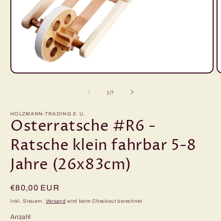
Medien
M
1
2
in
i
von
1
/
7
Modal
M
öffnen
ö
HOLZMANN-TRADING E.U.
Osterratsche #R6 -
Ratsche klein fahrbar 5-8
Jahre (26x83cm)
Normaler
€80,00 EUR
Preis
Inkl. Steuern.
Versand
wird beim Checkout berechnet
Anzahl
Anzahl